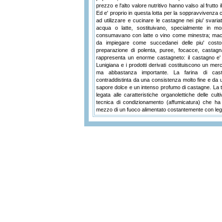
prezzo e l'alto valore nutritivo hanno valso al frutto 
Ed e' proprio in questa lotta per la soppravvivenza 
ad utilizzare e cucinare le castagne nei piu' svariati
acqua o latte, sostituivano, specialmente in mo
consumavano con latte o vino come minestra; macina
da impiegare come succedanei delle piu' costos
preparazione di polenta, puree, focacce, castagn
rappresenta un enorme castagneto: il castagno e' inf
Lunigiana e i prodotti derivati costituiscono un mer
ma abbastanza importante. La farina di cast
contraddistinta da una consistenza molto fine e da
sapore dolce e un intenso profumo di castagne. La tra
legata alle caratteristiche organolettiche delle culti
tecnica di condizionamento (affumicatura) che ha l
mezzo di un fuoco alimentato costantemente con leg