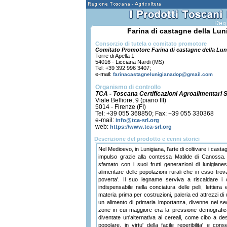
Farina di castagne della Lu
Consorzio di tutela o comitato promotore
Comitato Promotore Farina di castagne della Lu
Torre di Apella 1
54016 - Licciana Nardi (MS)
Tel: +39 392 996 3407;
e-mail:
farinacastagnelunigianadop@gmail.com
Organismo di controllo
TCA - Toscana Certificazioni Agroalimentari S.
Viale Belfiore, 9 (piano III)
5014 - Firenze (FI)
Tel: +39 055 368850; Fax: +39 055 330368
e-mail:
info@tca-srl.org
web:
https://www.tca-srl.org
Descrizione del prodotto e cenni storici
Nel Medioevo, in Lunigiana, l'arte di coltivare i cast
impulso grazie alla contessa Matilde di Canossa.
sfamato con i suoi frutti generazioni di lunigiane
alimentare delle popolazioni rurali che in esso tro
poverta'. Il suo legname serviva a riscaldare i c
indispensabile nella conciatura delle pelli, lettiera
materia prima per costruzioni, paleria ed attrezzi di 
un alimento di primaria importanza, divenne nei sec
zone in cui maggiore era la pressione demografic
diventate un'alternativa ai cereali, come cibo a d
popolare, in virtu' della facile reperibilita' e conse