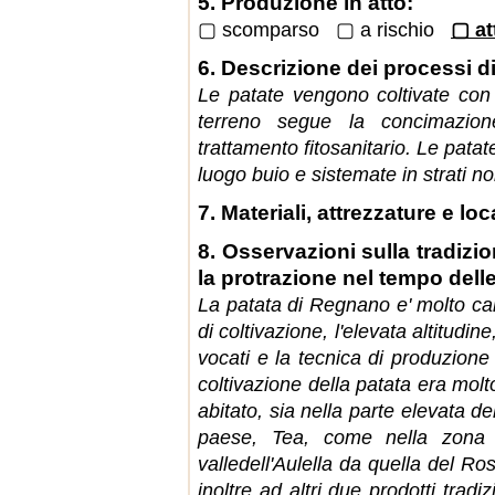
5. Produzione in atto:
▢ scomparso ▢ a rischio
▢ at
6. Descrizione dei processi d
Le patate vengono coltivate con 
terreno segue la concimazion
trattamento fitosanitario. Le pata
luogo buio e sistemate in strati non
7. Materiali, attrezzature e loc
8. Osservazioni sulla tradizio
la protrazione nel tempo delle
La patata di Regnano e' molto car
di coltivazione, l'elevata altitudin
vocati e la tecnica di produzione
coltivazione della patata era molto
abitato, sia nella parte elevata de
paese, Tea, come nella zona 
valledell'Aulella da quella del Ro
inoltre ad altri due prodotti trad