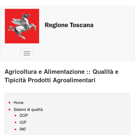
Salta
al
contenuto
principale
Toggle
navigation
Agricoltura e Alimentazione :: Qualità e
Tipicità Prodotti Agroalimentari
Home
Sistemi di qualità
DOP
IGP
PAT