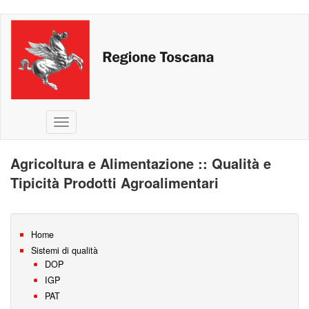
Salta
al
contenuto
principale
Toggle
navigation
Agricoltura e Alimentazione :: Qualità e
Tipicità Prodotti Agroalimentari
Home
Sistemi di qualità
DOP
IGP
PAT